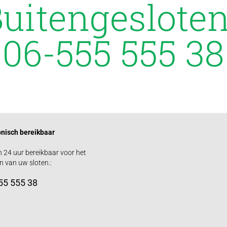
uitengeslote
06-555 555 38
onisch bereikbaar
jn 24 uur bereikbaar voor het
 van uw sloten.:
55 555 38