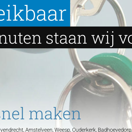
eikbaar
nuten staan wij v
 snel maken
vendrecht, Amstelveen, Weesp, Ouderkerk, Badhoevedorp,