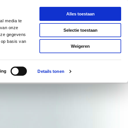
Alles toestaan
06-555 555 38
al media te
t!
 van onze
Selectie toestaan
deze gegevens
 op basis van
Weigeren
ing
Details tonen