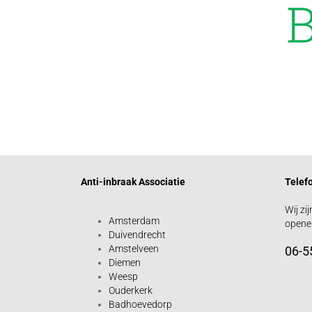
B
Anti-inbraak Associatie
Telef
Wij zi
Amsterdam
openen
Duivendrecht
Amstelveen
06-5
Diemen
Weesp
Ouderkerk
Badhoevedorp