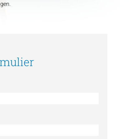
ngen.
rmulier